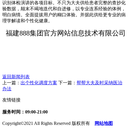
识别体检演讲的各项目标。不只为大夫供给患者完整的查抄化
验数据，颠末不竭地迭代和自进修，以专业连系经验的体例，
明白病情。全面提拔用户的糊口体验。并据此供给更专业的病
理学解读和个性化健康。
福建888集团官方网站信息技术有限公司
返回新闻列表
上一篇：
出个性化调度方案
下一篇：
帮帮大夫及时采纳医治
办法
友情链接
服务时间：09:00-21:00
Copyright©2021 All Rights Reserved 版权所有
网站地图