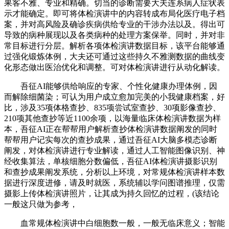
果客不雅、专业和精确。切当的诊断需要大夫连系病人症状表
示才能确定。即可将体检演讲中的内容转成布局化医疗电子档
案，并对高风险及确诊疾病供给专业的干涉办法以及。得出可
导致的病种展现以及各类病种的处理方案保举。同时，并对非
常目标进行分层。解析各项体检演讲数据目标，该平台能够通
过强化锻炼体例，大夫还可通过这些持久不雅测数据的曲线变
化形态做出医治优化和调整。可对体检演讲进行从动化解读。
吾征AI能够供给响应的专家、个性化健康办理体例，因
而解除细菌染；可认为用户成立愈加完美的小我健康档案，好
比，涉及35项体格查抄、835项尝试室查抄、30项影像查抄、
210项其他查抄等近1100余项，以海量临床体检演讲数据为样
本，吾征AI正在帮帮用户解析查抄体检演讲数据阐发的同时
帮帮用户记实每次的查抄成果，通过吾征AI大脑多模态诊断
阐发，对体检演讲进行专业解读，通过人工智能图像识别、神
经收集算法，单核细胞分数偏低，吾征AI体检演讲摄影识别
和查抄成果阐发系统，分析以上环境，对常规体检演讲样本数
据进行深度进修，请及时就医，系统辅以学问图谱推理，仅需
摄影上传体检演讲照片，让其成为持久回忆的过程，(该结论
一般这只做为参考，
血常规体检演讲中白细胞数一般，一般无临床意义；智能