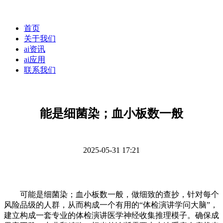
首页
关于我们
ai资讯
ai应用
联系我们
能是细菌染；血小板数一般
2025-05-31 17:21
可能是细菌染；血小板数一般，做细致的查抄，针对每个
风险品级的人群，从而构成一个有用的“体检演讲学问大脑”，
建立构成一套专业的体检演讲医学神经收集推理模子。确保成