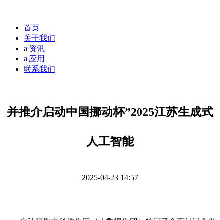
首页
关于我们
ai资讯
ai应用
联系我们
并推介启动中国挪动杯”2025江苏生成式
人工智能
2025-04-23 14:57