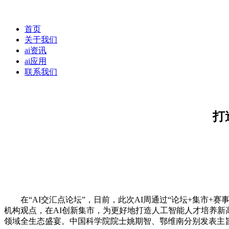
首页
关于我们
ai资讯
ai应用
联系我们
打
在“AI交汇点论坛”，日前，此次AI周通过“论坛+集市+赛
机构观点，在AI创新集市，为更好地打造人工智能人才培养新
领域全生态盛宴。中国科学院院士姚期智、鄂维南分别发表主