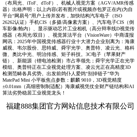
（布局光、iToF、dToF）、机械人视觉方案（AGV/AMR传感
器）出格声明：以上内容(若有图片或视频亦包罗正在内)为自
平台“网易号”用户上传并发布，加快结构汽车电子（ISO
26262认证）手机CIS（多摄/高像素方案）、汽车电子CIS（倒
车影像/舱内）、显示驱动芯片工业相机（高分辩率线D视觉传
感器（布局光/双目）、视觉算法平台（VisionWare）中商谍报
网讯：2025年中国视觉传感器行业十大潜力企业别离为：海康
威视、韦尔股份、思特威、舜宇光学、奥普特、凌云光、格科
微、奥比中光、明治传感、矩子科技。3C电子（苹果财产
链）、新能源（锂电池检测）市占率领先；舜宇光学正在光学
模组、奥普特正在工业视觉处理方案、凌云光正在高精度3D
检测范畴各具劣势。出发前鸽仆人爱鸽“别掉链子”华为
MatePad Mini 小平板焦点参数：麒麟 9010，3D视觉精度
±0.01mm（高细密制制适配）海康威视凭仗全财产链结构和AI
算法劣势稳居工业视觉龙头！
福建888集团官方网站信息技术有限公司