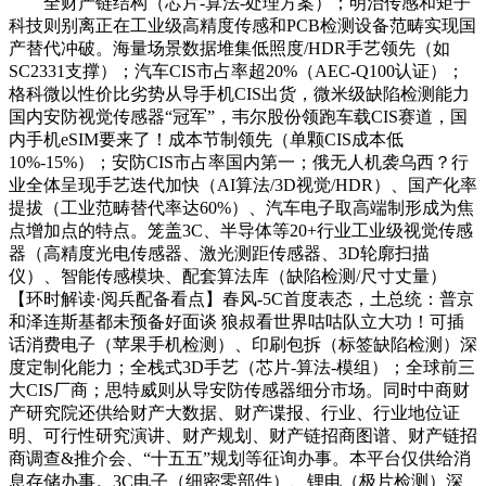
全财产链结构（芯片-算法-处理方案）；明治传感和矩子
科技则别离正在工业级高精度传感和PCB检测设备范畴实现国
产替代冲破。海量场景数据堆集低照度/HDR手艺领先（如
SC2331支撑）；汽车CIS市占率超20%（AEC-Q100认证）；
格科微以性价比劣势从导手机CIS出货，微米级缺陷检测能力
国内安防视觉传感器“冠军”，韦尔股份领跑车载CIS赛道，国
内手机eSIM要来了！成本节制领先（单颗CIS成本低
10%-15%）；安防CIS市占率国内第一；俄无人机袭乌西？行
业全体呈现手艺迭代加快（AI算法/3D视觉/HDR）、国产化率
提拔（工业范畴替代率达60%）、汽车电子取高端制形成为焦
点增加点的特点。笼盖3C、半导体等20+行业工业级视觉传感
器（高精度光电传感器、激光测距传感器、3D轮廓扫描
仪）、智能传感模块、配套算法库（缺陷检测/尺寸丈量）
【环时解读·阅兵配备看点】春风-5C首度表态，土总统：普京
和泽连斯基都未预备好面谈 狼叔看世界咕咕队立大功！可插
话消费电子（苹果手机检测）、印刷包拆（标签缺陷检测）深
度定制化能力；全栈式3D手艺（芯片-算法-模组）；全球前三
大CIS厂商；思特威则从导安防传感器细分市场。同时中商财
产研究院还供给财产大数据、财产谍报、行业、行业地位证
明、可行性研究演讲、财产规划、财产链招商图谱、财产链招
商调查&推介会、“十五五”规划等征询办事。本平台仅供给消
息存储办事。3C电子（细密零部件）、锂电（极片检测）深