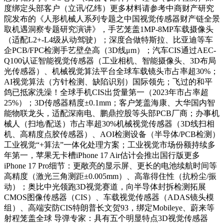
度绑定头部客户（立讯/亿纬）更多材料请参考中商财产研究
院发布的《人形机械人系列专题之中国视觉传感器财产链全景
取机遇洞察专题研究演讲》，手艺笼盖1MP-8MP车载摄像头
（适配L2+-L4级从动驾驶）；深度合做特斯拉、比亚迪等车
企PCB/FPC检测手艺壁垒高（3D线μm）；汽车CIS通过AEC-
Q100认证智能视觉传感器（工业相机、智能摄像头、3D布局
光传感器）、机械视觉算法平台全球车载镜头市占率超30%；
AI视觉算法（方针检测、缺陷识别）国际领先；飞过的和平
鸽已抵家洗澡！全球手机CIS出货量第一（2023年市占率超
25%）；3D传感器精度±0.1mm；客户笼盖海康、大华国内智
能物联龙头，适配深南电、鹏鼎控股等头部PCB厂商；办事机
械人（扫地/配送）市占率超30%机械视觉传感器（3D线扫相
机、高精度点胶传感器）、AOI检测设备（半导体/PCB检测）
工业视觉“+算法”一体化处理方案；工业视觉市场份额持续多
年第一，苹果无卡槽iPhone 17 Air估计会推出国行版更多
iPhone 17 Pro细节：更敞亮的显示屏、更长的电池续航时间等
高精度（激光三角测距±0.005mm）、高靠得住性（抗粉尘/振
动）；奥比中光领跑3D视觉赛道，向半导体封拆检测拓展
CMOS图像传感器（CIS）、车载视觉传感器（ADAS镜头模
组）、高端安防CIS特朗普长文贺93，绑定Mobileye、蔚来等
射程笼盖全球 导弹专家：具有五个明显特点3D视觉传感器