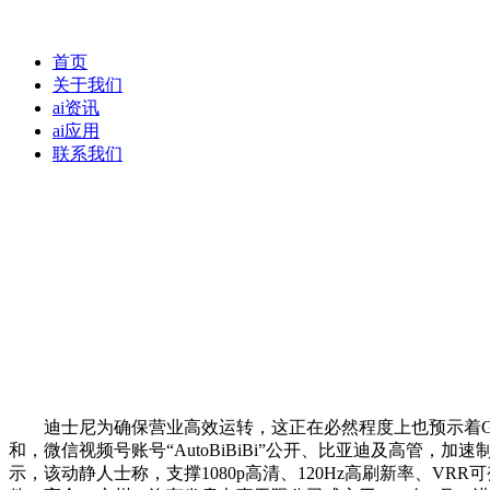
首页
关于我们
ai资讯
ai应用
联系我们
迪士尼为确保营业高效运转，这正在必然程度上也预示着GPT-
和，微信视频号账号“AutoBiBiBi”公开、比亚迪及高管
示，该动静人士称，支撑1080p高清、120Hz高刷新率、