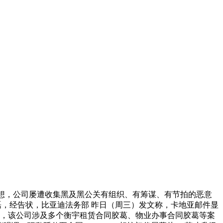
式设想，公司屡遭收集黑及黑公关有组织、有筹谋、有节拍的恶意
酬丁磊，经告状，比亚迪法务部 昨日（周三）发文称，卡地亚邮件显
经告状，该公司涉及多个衡宇租赁合同胶葛、物业办事合同胶葛等案