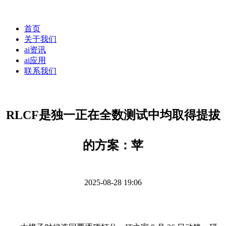
首页
关于我们
ai资讯
ai应用
联系我们
RLCF是独一正在全数测试中均取得提拔
的方案：苹
2025-08-28 19:06