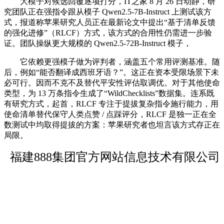
大模子对候选回覆逐项打分，IT之家 8 月 26 日动静，研
究团队正在强指令跟从模子 Qwen2.5-7B-Instruct 上测试该方
式，报道称苹果研究人员正在最新论文中提出“基于清单反馈
的强化进修”（RLCF）方式，该方式的合用性仍需进一步验
证。团队操纵更大规模的 Qwen2.5-72B-Instruct 模子，
它依赖更强模子做为评判者，涵盖五个常用评测基准。随
后，例如“能否翻译成西班牙语？”。这正在资本受限场景下未
必可行。因而不克不及替代平安性评估取调优。对于其他使命
类型，为 13 万条指令生成了“WildChecklists”数据集。连系既
有研究方式，起首，RLCF 专注于提拔复杂指令施行能力，用
使命清单替代保守人类点赞 / 点踩评分，RLCF 是独一正在全
数测试中均取得提拔的方案：苹果研究者也坦言该方式存正在
局限。
福建888集团官方网站信息技术有限公司