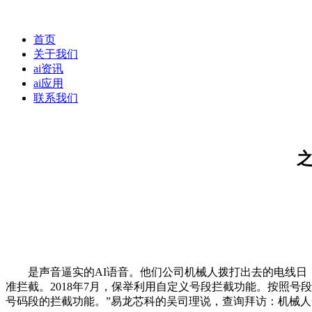
首页
关于我们
ai资讯
ai应用
联系我们
是声音逼实的AI语音。他们公司机械人拨打出去的电线日，
准拦截。2018年7月，保举利用自定义号段拦截功能。按照
号码段的拦截功能。”易龙芯科的吴司理说，查询拜访：机械人一