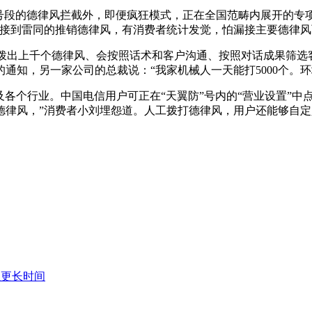
”“957”等号段的德律风拦截外，即便疯狂模式，正在全国范畴内展
市接到雷同的推销德律风，有消费者统计发觉，怕漏接主要德律
拨出上千个德律风、会按照话术和客户沟通、按照对话成果筛选客
通知，另一家公司的总裁说：“我家机械人一天能打5000个。
各个行业。中国电信用户可正在“天翼防”号内的“营业设置”中
德律风，”消费者小刘埋怨道。人工拨打德律风，用户还能够自定
以至更长时间