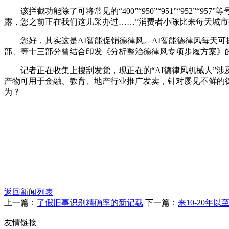
该拦截功能除了可将常见的“400”“950”“951”“952
露，您之前正在我们这儿采办过……”消费者小陈比来每天城
您好，其实这是AI智能促销德律风。AI智能德律风每天可
部、等十三部分曾结合印发《分析整治德律风专项步履方案》的
记者正在收集上搜刮发觉，现正在的“AI德律风机械人”涉及
产物可用于金融、教育、地产行业推广发卖，针对屡见不鲜的
为？
返回新闻列表
上一篇：
了假旧事识别精确率的新记载
下一篇：
来10-20年
友情链接