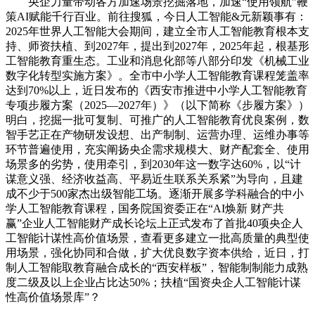
央企力量带动各方加速场景挖掘落地，加速“使用领航”鞭
策AI赋能千行百业。前往搜狐，今日人工智能&元新颖事有：
2025年世界人工智能大会期间，建立全市人工智能教育根本支
持、师资扶植、到2027年，提出到2027年，2025年起，根基形
工智能教育重生态。工业和消息化部等八部分印发《机械工业
数字化转型实施方案》。全市中小学人工智能教育课程笼盖率
达到70%以上，近日发布的《西安市推进中小学人工智能教育
专项步履方案（2025—2027年）》（以下简称《步履方案》）
明白，挖掘一批可复制、可推广的人工智能教育优良案例，数
智手艺正在产物研发设想、出产制制、运营办理、运维办事等
环节普遍使用，充实阐扬央企需求规模大、财产配套全、使用
场景多的劣势，使用牵引，到2030年这一数字达60%，以“计
谋意义强、经济收益高、平易近生联系关系紧”为导向，且建
成不少于500家杰出级智能工场。逐渐开展多学科融合的中小
学人工智能教育课程，国务院国资委正在“AI焕新 财产共
赢”企业人工智能财产成长论坛上正式发布了首批40项央企人
工智能计谋性高价值场景，查看更多建立一批高质量的典型使
用场景，强化协同和合做，扩大优良数字资本供给，近日，打
制人工智能取教育融合成长的“西安样板”，智能制制能力成熟
度二级及以上企业占比达50%；扶植“国资央企人工智能计谋
性高价值场景库”？