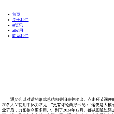
首页
关于我们
ai资讯
ai应用
联系我们
通义会以对话的形式总结相关旧事并输出。点击环节词便能
在各大AI使用中比力常见，”更有评论曲抒己见：“这仍是大模
业群后，力图抢夺更多用户。到了2024年12月。都试图通过