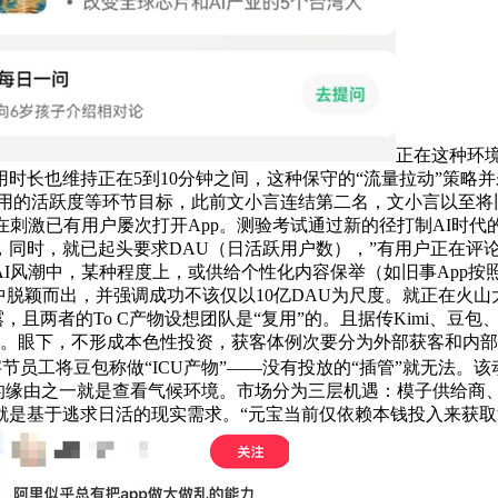
正在这种环
时长也维持正在5到10分钟之间，这种保守的“流量拉动”策略
拔使用的活跃度等环节目标，此前文小言连结第二名，文小言以至
刺激已有用户屡次打开App。测验考试通过新的径打制AI时代的
前，同时，就已起头要求DAU（日活跃用户数），”有用户正在评
I风潮中，某种程度上，或供给个性化内容保举（如旧事App
脱颖而出，并强调成功不该仅以10亿DAU为尺度。就正在火山
且两者的To C产物设想团队是“复用”的。且据传Kimi、豆包、
段。眼下，不形成本色性投资，获客体例次要分为外部获客和内部
节员工将豆包称做“ICU产物”——没有投放的“插管”就无法
p的缘由之一就是查看气候环境。市场分为三层机遇：模子供给商
就是基于逃求日活的现实需求。“元宝当前仅依赖本钱投入来获取