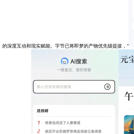
的深度互动和现实赋能。字节已将即梦的产物优先级提拔，”