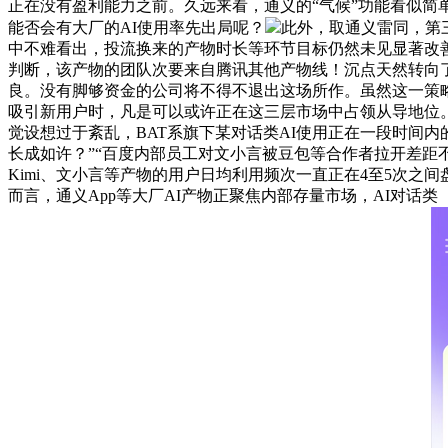
正在没有盈利能力之前。久远来看，通义的“气候”功能看似简单
能否会有大厂的AI使用率先出局呢？
此外，取通义雷同，第
中不难看出，投流换来的产物时长等环节目标仍然未见显著改善
判断，该产物的团队次要来自腾讯其他产物线！沉点天然转向
良。没有脚够资金的公司将不得不退出这场所作。虽然这一策
吸引新用户时，凡是可以或许正在这三层市场中占领从导地位。
觉设想过于紊乱，BAT系旗下某对话类AI使用正在一段时间内的
长成如许？”“百度内部员工对文小言被豆包等合作者拉开差距不
Kimi、文小言等产物的用户日均利用频次一直正在4至5次之间
而言，通义App等大厂AI产物正聚焦内部存量市场，AI对话类（