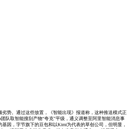
劣势。通过这些放置，《智能出现》报道称，这种推送模式正
pp团队取智能搜刮产物“夸克”平级，通义调整至阿里智能消息事
的基因，字节旗下的豆包和以Kimi为代表的草创公司，但明显，