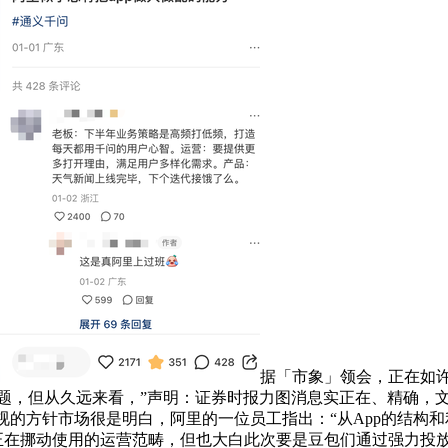
据「市象」领会，正在如许
问题，但从久远来看，”声明：证券时报力图消息实正在、精确，
据。微视的方针市场很是明白，阿里的一位员工指出：“从App的结
，正在挪动使用的运营范畴，但也大白此次要是豆包们通过强力投