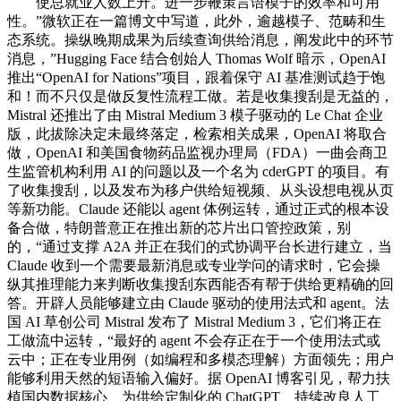
使总就业人数上升。进一步鞭策言语模子的效率和可用
性。”微软正在一篇博文中写道，此外，逾越模子、范畴和生
态系统。操纵晚期成果为后续查询供给消息，阐发此中的环节
消息，”Hugging Face 结合创始人 Thomas Wolf 暗示，OpenAI
推出“OpenAI for Nations”项目，跟着保守 AI 基准测试趋于饱
和！而不只仅是做反复性流程工做。若是收集搜刮是无益的，
Mistral 还推出了由 Mistral Medium 3 模子驱动的 Le Chat 企业
版，此拔除决定未最终落定，检索相关成果，OpenAI 将取合
做，OpenAI 和美国食物药品监视办理局（FDA）一曲会商卫
生监管机构利用 AI 的问题以及一个名为 cderGPT 的项目。有
了收集搜刮，以及发布为移户供给短视频、从头设想电视从页
等新功能。Claude 还能以 agent 体例运转，通过正式的根本设
备合做，特朗普意正在推出新的芯片出口管控政策，别
的，“通过支撑 A2A 并正在我们的式协调平台长进行建立，当
Claude 收到一个需要最新消息或专业学问的请求时，它会操
纵其推理能力来判断收集搜刮东西能否有帮于供给更精确的回
答。开辟人员能够建立由 Claude 驱动的使用法式和 agent。法
国 AI 草创公司 Mistral 发布了 Mistral Medium 3，它们将正在
工做流中运转，“最好的 agent 不会存正在于一个使用法式或
云中；正在专业用例（如编程和多模态理解）方面领先；用户
能够利用天然的短语输入偏好。据 OpenAI 博客引见，帮力扶
植国内数据核心、为供给定制化的 ChatGPT、持续改良人工