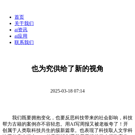
首页
关于我们
ai资讯
ai应用
联系我们
也为究供给了新的视角
2025-03-18 07:14
我们既要拥抱变化，也要反思科技带来的社会影响，科技
帮力古籍的案例亦不容轻忽。用AI写周报又被老板夸了！开
创属于人类取科技共生的簇新篇章。也表现了科技取人文学科