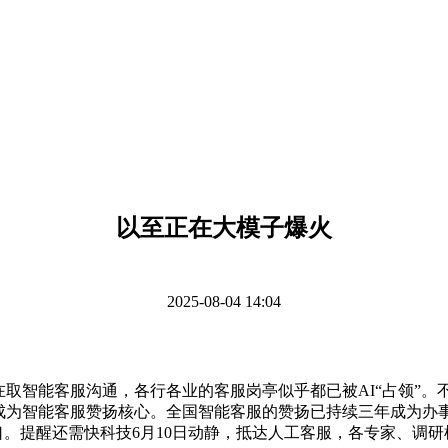
以至正在大模子爆火
2025-08-04 14:04
取智能客服沟通，各行各业的客服岗亭似乎都已被AI“占领”。
”成为智能客服赞扬核心。全国智能客服的赞扬已持续三年成为办
口。提醒还需快科技6月10日动静，抵达人工客服，各专家、调研