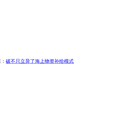
篇：
破不只立异了海上物资补给模式