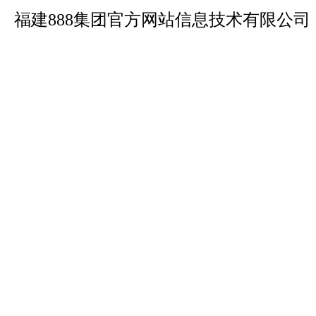
福建888集团官方网站信息技术有限公司