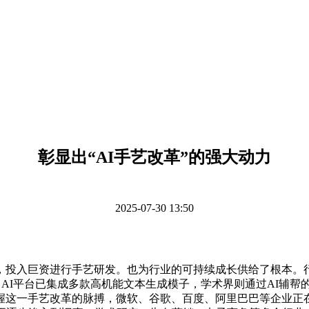
彰显出“AI手艺改革”的强大动力
2025-07-30 13:50
入巨资进行手艺研发。也为行业的可持续成长供给了根本。行
e AI平台已集成多款高机能文本生成模子，学术界则通过AI辅
握这一手艺改革的脉搏，微软、谷歌、百度、阿里巴巴等企业正在