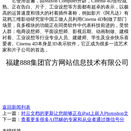
它使用普遍，由Maxon Computer开辟，Cinema 4D曾经成
熟。正在告白、片子、工业设想等方面都有超卓的表示，以极
高的运算速度和强大的衬着插件著称，例如影片《阿凡达》有
花鸦三维影动研究室中国工做人员利用Cinema 4D制做了部门
场景，良多模块的功能正在同类软件中代表科技前进的，受世
人群：电商设想师、平面设想师、影视后期、动画制做、建模
衬着、工业设想等行业专业人员、建建师、学生及业余快乐喜
爱者。Cinema 4D本身是3D表示软件，它正成为很多一流艺术
家和片子公司的首选，
福建888集团官方网站信息技术有限公司
返回新闻列表
上一篇：
对云文档的更新让您能够正在iPad上嵌入Photoshop文
下一篇：
查看更多很多AI范畴的专家和从业者通过微信号分
友情链接