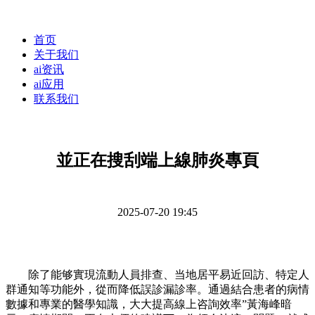
首页
关于我们
ai资讯
ai应用
联系我们
並正在搜刮端上線肺炎專頁
2025-07-20 19:45
除了能够實現流動人員排查、当地居平易近回訪、特定人
群通知等功能外，從而降低誤診漏診率。通過結合患者的病情
數據和專業的醫學知識，大大提高線上咨詢效率”黃海峰暗