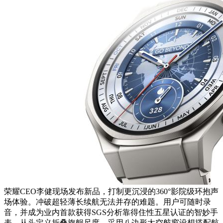
荣耀CEO李健现场发布新品，打制更沉浸的360°影院级环抱声
场体验。冲破超轻薄长续航无法并存的难题。用户可随时录
音，并成为业内首款获得SGS分析靠得住性五星认证的智妙手
表。从头定义折叠旗舰尺度，采用八边形太空舷窗设想搭配航