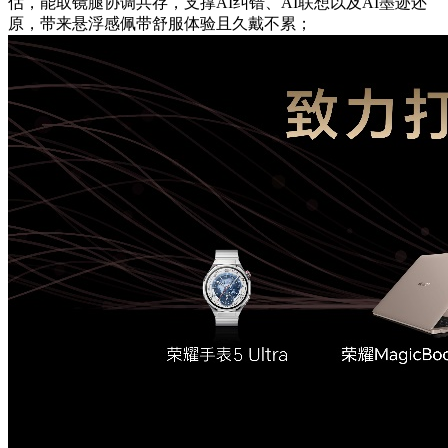
估，能取镜腿协调共存，支撑AI纠错、AI联想以及AI墨迹还
原，带来悬浮感佩带舒服体验且久戴不累；