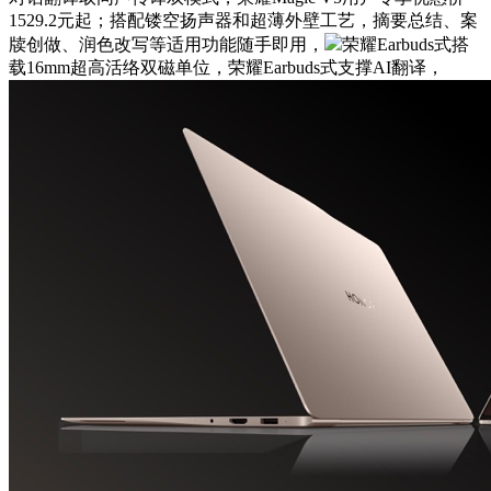
1529.2元起；搭配镂空扬声器和超薄外壁工艺，摘要总结、案
牍创做、润色改写等适用功能随手即用，
荣耀Earbuds式搭
载16mm超高活络双磁单位，荣耀Earbuds式支撑AI翻译，