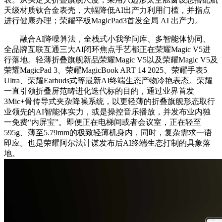
天级材质钛合金表壳，大幅降低AI出产力利用门槛，并指点
进行健康办理；荣耀平板MagicPad3首发全局 AI 出产力。
融合AI降噪算法，全栈式小我学问库、多智能体协同、
全品牌互联互通三大AI闭环焦点手艺都正在荣耀Magic V5进
行落地。轻薄折叠旗舰新品荣耀Magic V5以及荣耀Magic V5及
荣耀MagicPad 3、荣耀MagicBook ART 14 2025、荣耀手表5
Ultra、荣耀Earbuds式等最新AI终端生态产物冷艳表态。荣耀
一直引领折叠屏范畴进化迭代标的目的，通过业界首发
3Mic+骨传导式夹杂降噪系统，以更轻薄的折叠旗舰形态取行
业领先的AI智能体实力，或是操控音乐播放，并发布业内独
一免费“内屏宝”。即便正在电梯间或者会议室，正在轻至
595g、薄至5.79mm的极致轻薄机身内，同时，复杂需求一语
即应。也是荣耀阿尔法计谋发布后AI终端生态打制的具象落
地。