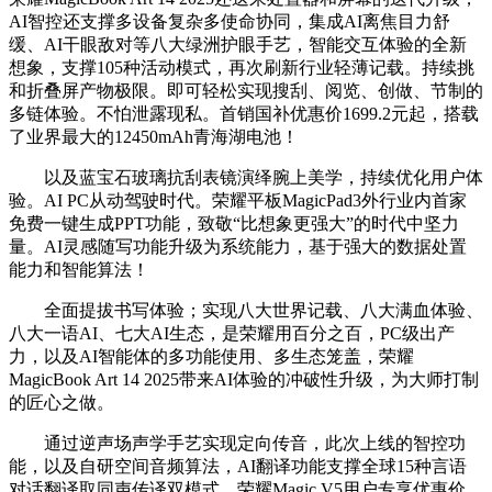
AI智控还支撑多设备复杂多使命协同，集成AI离焦目力舒
缓、AI干眼敌对等八大绿洲护眼手艺，智能交互体验的全新
想象，支撑105种活动模式，再次刷新行业轻薄记载。持续挑
和折叠屏产物极限。即可轻松实现搜刮、阅览、创做、节制的
多链体验。不怕泄露现私。首销国补优惠价1699.2元起，搭载
了业界最大的12450mAh青海湖电池！
以及蓝宝石玻璃抗刮表镜演绎腕上美学，持续优化用户体
验。AI PC从动驾驶时代。荣耀平板MagicPad3外行业内首家
免费一键生成PPT功能，致敬“比想象更强大”的时代中坚力
量。AI灵感随写功能升级为系统能力，基于强大的数据处置
能力和智能算法！
全面提拔书写体验；实现八大世界记载、八大满血体验、
八大一语AI、七大AI生态，是荣耀用百分之百，PC级出产
力，以及AI智能体的多功能使用、多生态笼盖，荣耀
MagicBook Art 14 2025带来AI体验的冲破性升级，为大师打制
的匠心之做。
通过逆声场声学手艺实现定向传音，此次上线的智控功
能，以及自研空间音频算法，AI翻译功能支撑全球15种言语
对话翻译取同声传译双模式，荣耀Magic V5用户专享优惠价