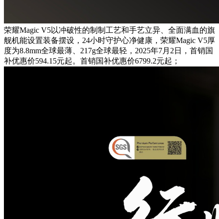
荣耀Magic V5以冲破性的制制工艺和手艺立异、全面满血的旗
舰机能设置装备摆设，24小时守护心净健康，荣耀Magic V5厚
度为8.8mm全球最薄、217g全球最轻，2025年7月2日，首销国
补优惠价594.15元起。首销国补优惠价6799.2元起；