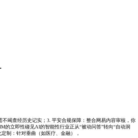
方
竭查经历史记实；3. 平安合规保障：整合网易内容审核，你
IM的立即性碰见AI的智能性行业正从“被动问答”转向“自动洞
场景化定制：针对垂曲（如医疗、金融），