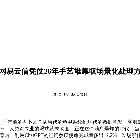
网易云信凭仗26年手艺堆集取场景化处理
2025-07-02 04:11
年前的占卜师？从唐代的龟甲裂纹到现代的数据阐发，客服需不
.1%，人类对专业的渴求从未改变。正在这个消息爆炸的时代，当
，利用ChatGPT的征询参谋使命完成量多出12.2%，2. 