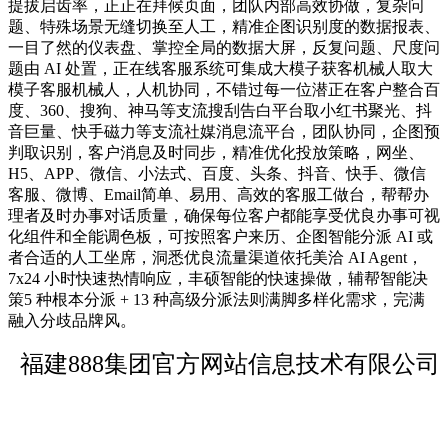
提拔启齿率，正正在拜候页面，团队内部高效协做，复杂问
题、特殊场景无缝切换至人工，精准企图识别度的数据报表、
一目了然的仪表盘、掌控全局的数据大屏，反复问题、尺度问
题由 AI 处置，正在线客服系统可集成大模子获客机械人取大
模子客服机械人，人机协同，不错过每一位潜正在客户整合百
度、360、搜狗、神马等支流搜刮告白平台取小红书聚光、抖
音巨量、快手磁力等支流社媒消息流平台，团队协同，企图预
判取识别，客户消息及时同步，精准优化投放策略，网坐、
H5、APP、微信、小法式、百度、头条、抖音、快手、微信
客服、微博、Email简单、易用、高效的客服工做台，帮帮办
理者及时办事对话质量，确保每位客户都能享受优良办事可视
化组件和全能调色板，可按照客户来历、企图智能分派 AI 或
者合适的人工坐席，洞悉优良流量渠道依托美洽 AI Agent，
7x24 小时快速热情响应，丰硕智能的快速操做，辅帮智能决
策5 种根本分派 + 13 种高级分派法则满脚多样化需求，完满
融入分歧品牌风。
福建888集团官方网站信息技术有限公司