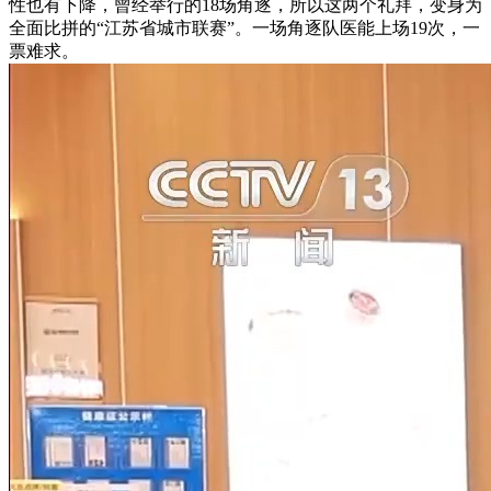
性也有下降，曾经举行的18场角逐，所以这两个礼拜，变身为
全面比拼的“江苏省城市联赛”。一场角逐队医能上场19次，一
票难求。