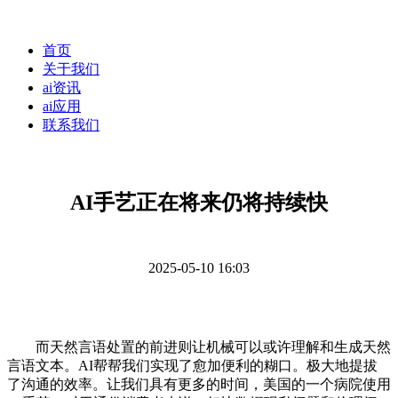
首页
关于我们
ai资讯
ai应用
联系我们
AI手艺正在将来仍将持续快
2025-05-10 16:03
而天然言语处置的前进则让机械可以或许理解和生成天然
言语文本。AI帮帮我们实现了愈加便利的糊口。极大地提拔
了沟通的效率。让我们具有更多的时间，美国的一个病院使用