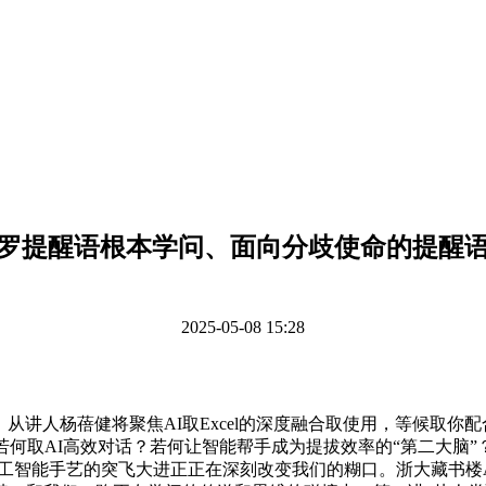
罗提醒语根本学问、面向分歧使命的提醒
2025-05-08 15:28
从讲人杨蓓健将聚焦AI取Excel的深度融合取使用，等候取你
若何取AI高效对话？若何让智能帮手成为提拔效率的“第二大脑”
！人工智能手艺的突飞大进正正在深刻改变我们的糊口。浙大藏书