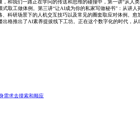
，和我们一路正在学问的传送和思维的碰撞中，第一讲“从人类
模式取工做体例。第三讲“让AI成为你的私家写做秘书”：从讲
、科研场景下的人机交互技巧以及常见的圈套取应对体例。愈加
出格推出了AI素养提拔线下工坊。正在这个数字化的时代，从Dee
身需求去摸索和顺应