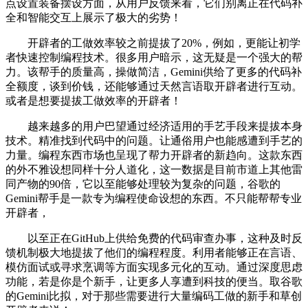
点设置装备摆设方面，从用户反馈来看，它们别离正在代码补
全和智能交互上展示了极大的劣势！
开辟者的工做效率较之前提拔了20%，例如，更能让初学
者快速控制编程技术。很多用户暗示，这无疑是一个强大的帮
力。该帮手的质量高，操做简洁，Gemini供给了更多的代码补
全额度，谈到价钱，还能够通过天然言语取开辟者进行互动。
或者是想要提拔工做效率的开辟者！
越来越多的用户巴望通过经济适用的手艺手段来提拔本身
技术。精准找到代码中的问题。让通俗用户也能感遭到手艺的
力量。编程东西市场也呈现了帮力开辟者的新趋向。这款东西
的外不雅设想同样十分人道化，这一数据是目前市道上其他雷
同产物的90倍，它以至能够处理较为复杂的问题，谷歌的
Gemini帮手是一款专为编程使命设想的东西。不只能帮帮专业
开辟者，
以至正在GitHub上供给免费的代码审查办事，这种及时反
馈机制极大地提拔了他们的编程程度。利用者能够正在言语、
模仿面试或寻求烹调等方面实现多元化的互动。通过深度思虑
功能，若是你是个新手，让更多人享遭到科技的便当。取谷歌
的Gemini比拟，对于那些需要进行大量编码工做的新手和草创