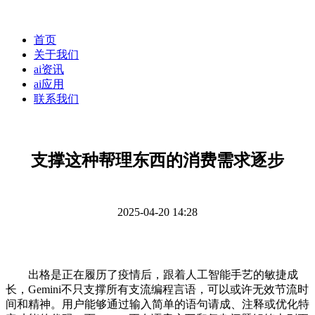
首页
关于我们
ai资讯
ai应用
联系我们
支撑这种帮理东西的消费需求逐步
2025-04-20 14:28
出格是正在履历了疫情后，跟着人工智能手艺的敏捷成
长，Gemini不只支撑所有支流编程言语，可以或许无效节流时
间和精神。用户能够通过输入简单的语句请成、注释或优化特