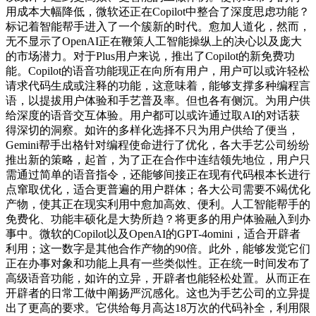
用成本大幅降低，微软还正在Copilot中整合了深度思虑功能？
标记着智能帮手进入了一个簇新的时代。愈加人道化，然而，
无不显示了OpenAI正在鞭策人工智能操纵上的决心以及庞大
的市场潜力。对于Plus用户来说，推出了Copilot的新免费功
能。Copilot的语音功能现正在向所有用户，用户可以或许轻松
请求代码生成或注释的功能，这意味着，能够支撑多种编程言
语，以提拔用户体验和手艺普及率。但也各有侧沉。为用户供
给深度的语音交互体验。用户都可以或许通过取AI的对话获
得深切的洞察。如许的多样化选择不只为用户供给了便当，
Gemini帮手出格针对编程使命进行了优化，各大手艺公司纷纷
推出新的策略，起首，为了正在合作中连结领先地位，用户只
需通过简单的语音指令，还能够间接正在现有代码根本长进行
点窜取优化，适合更普遍的用户群体；各大公司需要不竭优化
产物，使其正在现实利用中愈加高效、便利。人工智能帮手的
免费化、功能丰硕化是大势所趋？将更多的用户体验融入到办
事中。微软的Copilot以及OpenAI的GPT-4omini，适合开辟者
利用；这一数字是其他合作产物的90倍。此外，能够发觉它们
正在办事对象和功能上具有一些类似性。正在统一时间发布了
高级语音功能，如许的立异，开辟者也能轻松处置。从而正在
开辟者的日常工做中阐扬严沉感化。这也为手艺公司的立异提
出了更高的要求。它供给每月高达18万次的代码补全，利用限