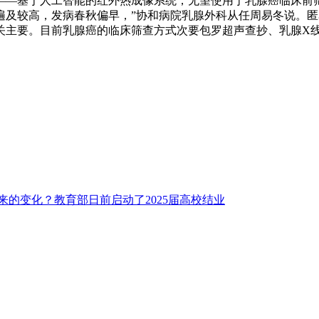
基于人工智能的红外热成像系统，无望使用于乳腺癌临床前筛
及较高，发病春秋偏早，”协和病院乳腺外科从任周易冬说。匿名
关主要。目前乳腺癌的临床筛查方式次要包罗超声查抄、乳腺X
来的变化？教育部日前启动了2025届高校结业