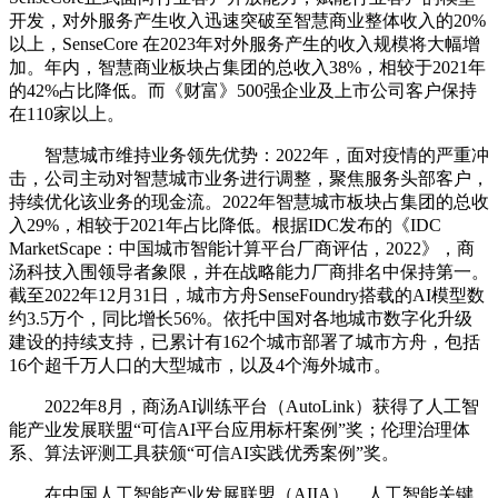
开发，对外服务产生收入迅速突破至智慧商业整体收入的20%
以上，SenseCore 在2023年对外服务产生的收入规模将大幅增
加。年内，智慧商业板块占集团的总收入38%，相较于2021年
的42%占比降低。而《财富》500强企业及上市公司客户保持
在110家以上。
智慧城市维持业务领先优势：2022年，面对疫情的严重冲
击，公司主动对智慧城市业务进行调整，聚焦服务头部客户，
持续优化该业务的现金流。2022年智慧城市板块占集团的总收
入29%，相较于2021年占比降低。根据IDC发布的《IDC
MarketScape：中国城市智能计算平台厂商评估，2022》，商
汤科技入围领导者象限，并在战略能力厂商排名中保持第一。
截至2022年12月31日，城市方舟SenseFoundry搭载的AI模型数
约3.5万个，同比增长56%。依托中国对各地城市数字化升级
建设的持续支持，已累计有162个城市部署了城市方舟，包括
16个超千万人口的大型城市，以及4个海外城市。
2022年8月，商汤AI训练平台（AutoLink）获得了人工智
能产业发展联盟“可信AI平台应用标杆案例”奖；伦理治理体
系、算法评测工具获颁“可信AI实践优秀案例”奖。
在中国人工智能产业发展联盟（AIIA）、人工智能关键