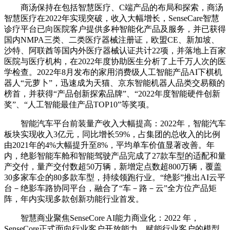
商汤保持在包括智慧医疗、C端产品的布局和探索，商汤
智慧医疗在2022年实现突破，收入大幅增长，SenseCare智慧
诊疗平台已向医院客户提供多种智能化产品及服务，并已获得
国内NMPA三类、二类医疗器械注册证，欧盟CE、新加坡、
沙特、阿联酋等国内外医疗器械认证共计22项，并落地上百家
医院与医疗机构，在2022年度协助医生分析了上千万人次的医
学检查。2022年8月发布的家用消费级人工智能产品AI下棋机
器人“元萝卜”，迅速成为天猫、京东智能机器人品类交易额的
榜首，并获得“产品创新探索品牌”、“2022年度智能硬件创新
奖”、“人工智能最佳产品TOP10”等奖项。
智能汽车平台前装量产收入大幅提高：2022年，智能汽车
板块实现收入3亿元，同比增长59%，占集团的总收入的比例
由2021年的4%大幅提升至8%，平均单车价值显著改善。年
内，绝影智能车舱和智能驾驶产品完成了27款车型的适配和量
产交付，量产交付数超50万辆，新增定点数超800万辆，覆盖
30多家车企的80多款车型，持续领跑行业。“绝影”推出AI云平
台－绝影车路协同平台，融合了“车－路－云”全方位产品矩
阵，年内实现多款创新功能行业首发。
智慧商业聚焦SenseCore AI能力商业化：2022 年，
SenseCore正式面向行业客户开放能力，赋能行业客户的模型