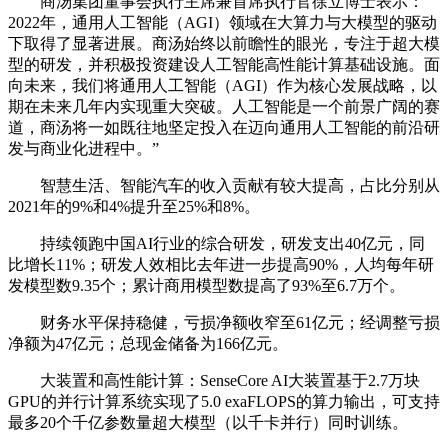
商汤集团董事会执行主席兼首席执行官徐立博士表示：“
2022年，通用人工智能（AGI）领域在大算力与大模型的驱动
下取得了显著进展。商汤始终以前瞻性的眼光，专注于超大模
型的研发，并积极投资建设人工智能高性能计算基础设施。面
向未来，我们将通用人工智能（AGI）作为核心发展战略，以
期在未来几年内实现重大突破。人工智能是一个前景广阔的赛
道，商汤将一如既往地坚定投入在迈向通用人工智能的前沿研
发与商业化进程中。”
智慧生活、智能汽车的收入贡献有较大提高，占比分别从
2021年的9%和4%提升至25%和8%。
持续领跑中国AI行业的综合研发，研发支出40亿元，同
比增长11%；研发人效相比去年进一步提高90%，人均每年研
发模型数9.35个；累计商用模型数提高了93%至6.7万个。
财务水平保持稳健，亏损净额收窄至61亿元；经调整亏损
净额为47亿元；总现金储备为166亿元。
大装置和高性能计算：SenseCore AI大装置基于2.7万块
GPU的并行计算系统实现了5.0 exaFLOPS的算力输出，可支持
最多20个千亿参数量超大模型（以千卡并行）同时训练。