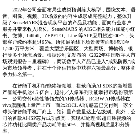
2022年公司全面布局生成类预训练大模型，围绕文本、语
音、图像、视频、3D场景的内容生成形成完整能力，整体升
级了SenseMARS混合现实平台的产品及功能，面向行业客户
服务并带来收入增长。SenseMARS 的AIGC相关能力赋能小红
书、微博、bilibili、ZEPETO、Line 等APP应用超过200个，头
部客户续约率超过95%。所拓展的线下场景覆盖面积增加至
1,500 万平方米，覆盖大型游乐园区、大型商场、博物馆、银
行等多个顶流场景。根据沙利文发布的《2022年中国数字人市
场观测报告－里程碑》，商汤数字人产品已进入“成熟阶段”成
为市场领导者，并在十个评估指标中获得六项最高分，整体竞
争力排名第一。
在智能手机和智能终端领域，搭载商汤AI SDK的新增量
产智能手机达4.5 亿台，超分╱人像系列功能取得市场份额第
一。公司交付6款性能领先的AI传感器，RGBW AI传感器在
vivo旗舰机上量产上市，而2x2OCL AI传感器已交付到一家全
球头部智能手机厂商上，预计量产数量达上亿级别。此外，公
司的首款AI-ISP芯片成功点亮，实现AI处理4K超画质视频的
芯片功耗比同类产品功耗降低50%，并提高视频质量和分辨
率。