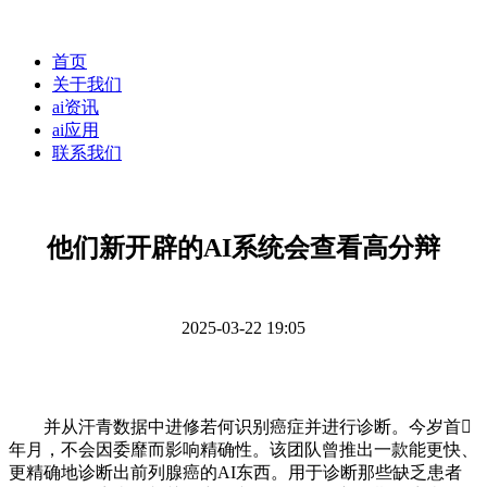
首页
关于我们
ai资讯
ai应用
联系我们
他们新开辟的AI系统会查看高分辩
2025-03-22 19:05
并从汗青数据中进修若何识别癌症并进行诊断。今岁首
年月，不会因委靡而影响精确性。该团队曾推出一款能更快、
更精确地诊断出前列腺癌的AI东西。用于诊断那些缺乏患者