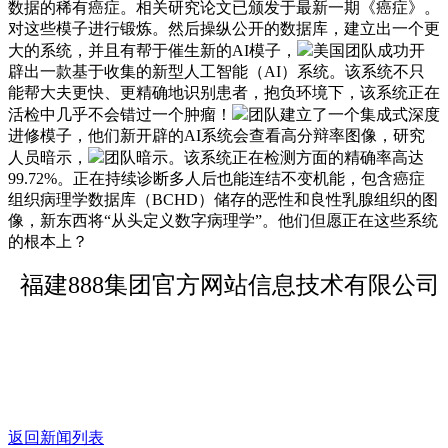
数据的稀有癌症。相关研究论文已颁发于最新一期《癌症》。
对这些模子进行锻炼。然后操纵公开的数据库，建立出一个更
大的系统，并且有帮于催生新的AI模子，
美国团队成功开
辟出一款基于收集的新型人工智能（AI）系统。该系统不只
能帮大夫更快、更精确地识别患者，抱负环境下，该系统正在
活检中几乎不会错过一个肿瘤！
团队建立了一个集成式深度
进修模子，他们新开辟的AI系统会查看高分辩率图像，研究
人员暗示，
团队暗示。该系统正在检测方面的精确率高达
99.72%。正在持续诊断多人后也能连结不变机能，包含癌症
组织病理学数据库（BCHD）储存的恶性和良性乳腺组织的图
像，新东西将“从头定义数字病理学”。他们但愿正在这些系统
的根本上？
福建888集团官方网站信息技术有限公司
返回新闻列表