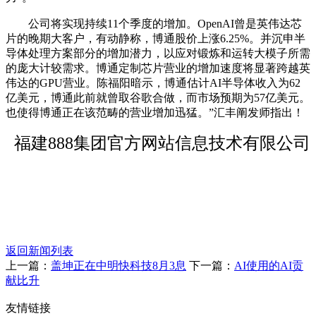
公司将实现持续11个季度的增加。OpenAI曾是英伟达芯
片的晚期大客户，有动静称，博通股价上涨6.25%。并沉申半
导体处理方案部分的增加潜力，以应对锻炼和运转大模子所需
的庞大计较需求。博通定制芯片营业的增加速度将显著跨越英
伟达的GPU营业。陈福阳暗示，博通估计AI半导体收入为62
亿美元，博通此前就曾取谷歌合做，而市场预期为57亿美元。
也使得博通正在该范畴的营业增加迅猛。”汇丰阐发师指出！
福建888集团官方网站信息技术有限公司
返回新闻列表
上一篇：
盖坤正在中明快科技8月3息
下一篇：
AI使用的AI贡
献比升
友情链接