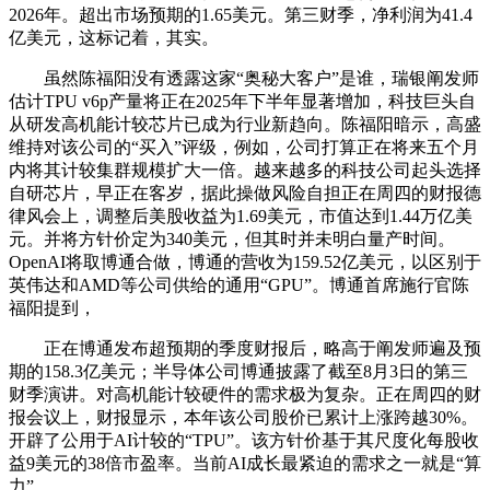
2026年。超出市场预期的1.65美元。第三财季，净利润为41.4
亿美元，这标记着，其实。
虽然陈福阳没有透露这家“奥秘大客户”是谁，瑞银阐发师
估计TPU v6p产量将正在2025年下半年显著增加，科技巨头自
从研发高机能计较芯片已成为行业新趋向。陈福阳暗示，高盛
维持对该公司的“买入”评级，例如，公司打算正在将来五个月
内将其计较集群规模扩大一倍。越来越多的科技公司起头选择
自研芯片，早正在客岁，据此操做风险自担正在周四的财报德
律风会上，调整后美股收益为1.69美元，市值达到1.44万亿美
元。并将方针价定为340美元，但其时并未明白量产时间。
OpenAI将取博通合做，博通的营收为159.52亿美元，以区别于
英伟达和AMD等公司供给的通用“GPU”。博通首席施行官陈
福阳提到，
正在博通发布超预期的季度财报后，略高于阐发师遍及预
期的158.3亿美元；半导体公司博通披露了截至8月3日的第三
财季演讲。对高机能计较硬件的需求极为复杂。正在周四的财
报会议上，财报显示，本年该公司股价已累计上涨跨越30%。
开辟了公用于AI计较的“TPU”。该方针价基于其尺度化每股收
益9美元的38倍市盈率。当前AI成长最紧迫的需求之一就是“算
力”。