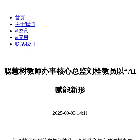
首页
关于我们
ai资讯
ai应用
联系我们
聪慧树教师办事核心总监刘栓教员以“AI
赋能新形
2025-09-03 14:11