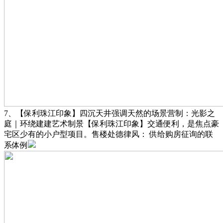
7、【保利珠江印象】四沉天井强调天然的场景营制：光影之
庭｜环绕建建艺术制景【保利珠江印象】交通便利，是焦点豪
宅区少有的小户型项目。售楼处德律风： 供给购房征询的联
系体例