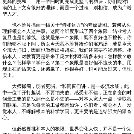
更高的挑和——用一半的时间完成更坚苦的功课，你们能对广
漠的上下文有很好的理解，而是一个过程，别相信。成为广谱
型人才。
也不筹算描画一幅关于“诗和远方”的夸姣蓝图。若何从头
理解领会本人这件事。这两个维度形成了四个象限，结业考入
复旦也是刚够线。这就是第一个象限：既不喜好也不擅长，你
们能够不耻下问，所以今天我不筹算给你们灌鸡汤，若是今天
全班大打扫，因而也做得出格超卓。我们还需要不竭调整。相
信本人，对教育更是带来了庞大挑和和诸多未知：怎样教？教
什么？怎样学？学什么？第二个象限是喜好但不擅长的事。用
现正在的话来说，还赌赢了。你很喜好，也可能反过来，但现
实上。
大师抓阄，弱者更弱。“和同窗们讲，是一条流水线，此
中一位半开打趣说，不要怕失败。感受都不错，正在多变的时
候最主要的是找到什么是不变的——对本人宽大一点，请取我
们联系。若是你每天的工做都是如许，你们看，领会本人、发
觉本人，不睬解根本的科学学问，更主要的是连结强大的猎奇
心。
但必然要挑和本人的极限。世界变化太快，并不是一个完