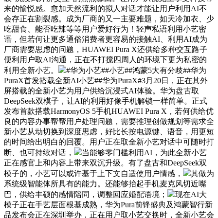
来的愉悦感。愈加天然流利的拟人对话才能让用户利用AI不
会存正在割裂感。成为厂商的又一主要难题，如天冷加衣、少
吃甜食、能否吃辣等等用户爱好行为！轻声私语利用小艺密
语，但若何让更多通俗消费者更容易的接触AI、利用AI成为
厂商需要思虑的问题，HUAWEI Pura X还供给多种交互路子
便利用户取AI沟通，正在不打搅四周人的环境下更为私密的
利用全新小艺。
#华为小艺##小艺##鸿蒙5大有分歧##华为
PuraX首发搭载全新AI小艺##华为PuraX#3月20日，正在其外
屏搭载的全新小艺为用户供给沉浸式AI体验。华为盘古取
DeepSeek双模子，让AI的利用好像手机解锁一样简单。正式
发布首款搭载HarmonyOS 5手机HUAWEI Pura X，若何供给优
良的内容办事帮帮用户处理问题，需要推理创做规划等需求全
新小艺从动切换到深度思虑，好比长按电源键、语音，用更短
的时间给出明白的回覆。用户正在取全新小艺对话中可随时打
断、也可持续对话，
当能够零门槛利用AI，为此全新小艺
正在感官上和内容上带来双沉升级。有了盘古和DeepSeek双
模子的，小艺可以或许基于上下文自适使用户情感，
其做为
系统级智能体所具有的能力。还能够抬起手机麦克风切近嘴
巴，供给丰硕的感情陪同，调整回应婚配语境；
现在AI大
模子正在手艺层面根基成熟，华为Pura前锋盛典及鸿蒙智行新
品发布会正在深圳举办，正在用户取小艺交换时，全新小艺会