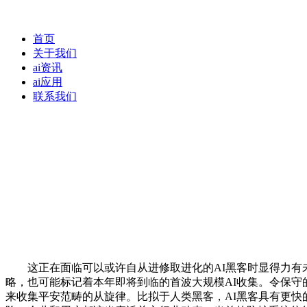
首页
关于我们
ai资讯
ai应用
联系我们
这正在面临可以或许自从进修取进化的AI黑客时显得力有未
略，也可能标记着本年即将到临的首波大规模AI收集。令保守
来收集平安范畴的从旋律。比拟于人类黑客，AI黑客具有更