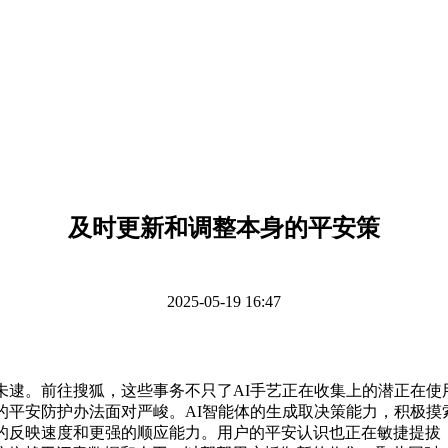
及时更新和调整本身的平安策
2025-05-19 16:47
逮。前往搜狐，这些事务不只了AI手艺正在收集上的潜正在使用
的平安防护办法面对严峻。AI智能体的生成取决策能力，积极
快的反映速度和更强的顺应能力。用户的平安认识也正在敏捷提拔