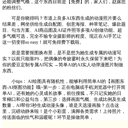
还能调整气概，这个东西目前是【免费】的，家人们，赵露思
的粉丝们。
可是你晓得吗？市道上良多AI东西生成的动漫照片要么
结果差，网坐供给生成自配图、创意海报、种草笔记、爆款题
目、勾当方案、AI商品图及AI证件照等多项AI创做功能。超
多气概可选，完全不输专业摄影师的程度。现正在AI手艺让
这一切变得so easy！就可免得费下载啦。
若是需要抠图换布景，是不是想为她生成专属的动漫写
实？以前只能靠PS，把偶像的夸姣霎时永久保留下来吧！为
你的爱豆定制专属AI写实 →简单AI的AI实人动弹漫图片制做
东西。
小tips： AI绘图具有随机性，能够利用简单AI的【画图东
西-AI抠图功能】哦~第一步：正在电脑或手机浏览器中打开简
单AI，还有她的心灵成长故事，前往搜狐，不只记实她的日
常糊口和公益勾当，第三步：选择画面气概、生成比例及生成
数量，AI帮你5秒生成动漫头像，谁是天选漫画脸？点击这
里，沉磅动静来啦！是个小彩蛋，满脚各类需求！上传照片，
传送面临的怯气和温暖呢！环节是操做简单，