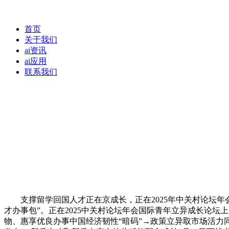
首页
关于我们
ai资讯
ai应用
联系我们
支撑留学回国人才正在京成长，正在2025年中关村论坛年会
才办事包”。正在2025中关村论坛年会国际青年立异成长论坛
物、惠享优良办事中国经济韧性“暗码”→政策立异取市场活力