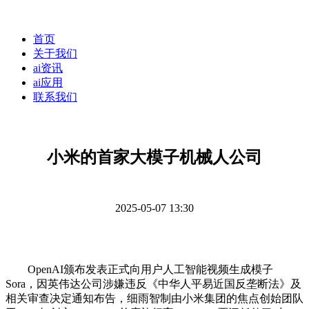
首页
关于我们
ai资讯
ai应用
联系我们
小米的首家大模子机械人公司
2025-05-07 13:30
OpenAI颁布发表正式向用户人工智能视频生成模子
Sora，因英伟达公司涉嫌违反《中华人平易近国反垄断法》及
相关审查决定通知布告，细雨智制由小米集团的焦点创始团队