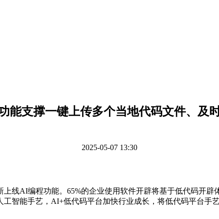
功能支撑一键上传多个当地代码文件、及
2025-05-07 13:30
线AI编程功能。65%的企业使用软件开辟将基于低代码开辟体
人工智能手艺，AI+低代码平台加快行业成长，将低代码平台手