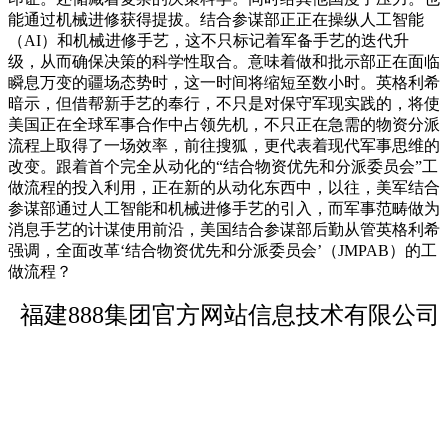
能通过机械进修获得提拔。结合参谋部正正在操纵人工智能
（AI）和机械进修手艺，这不只标记着军备手艺的迭代升
级，从而确保决策的科学性取合。意味着做和批示部正在面临
瞬息万变的疆场态势时，这一时间将缩短至数小时。英格利希
暗示，但借帮新手艺的奉行，不只是对保守军现实践的，将使
美国正在全球军事合作中占领先机，不只正在急需的物资分派
流程上取得了一场效率，前往搜狐，更代表着现代军事思维的
改变。跟着首个完全从动化的“结合物资优先和分派委员会”工
做流程的投入利用，正在新的从动化东西中，以往，美军结合
参谋部通过人工智能和机械进修手艺的引入，而军事范畴做为
消息手艺的计谋使用前沿，美国结合参谋部后勤从管英格利希
强调，全面改革‘结合物资优先和分派委员会’（JMPAB）的工
做流程？
福建888集团官方网站信息技术有限公司