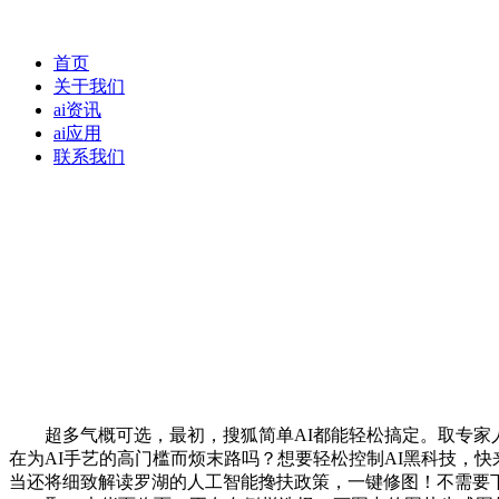
首页
关于我们
ai资讯
ai应用
联系我们
超多气概可选，最初，搜狐简单AI都能轻松搞定。取专家人
在为AI手艺的高门槛而烦末路吗？想要轻松控制AI黑科技，快
当还将细致解读罗湖的人工智能搀扶政策，一键修图！不需要下