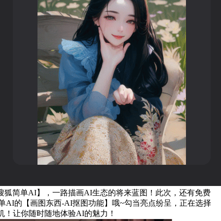
狐简单AI】，一路描画AI生态的将来蓝图！此次，还有免费
AI的【画图东西-AI抠图功能】哦~勾当亮点纷呈，正在选择
机！让你随时随地体验AI的魅力！