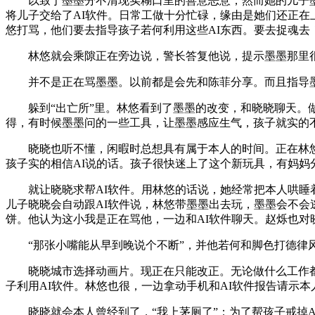
以致于墨墨分不清现实糊口里的善意恶意，然而她的儿子墨墨
将儿子交给了AI软件。日常工做十分忙碌，缘由是她们还正
悠打骂，他们要去指导孩子若何利用这些AI东西。要去捉魂去
林悠就会乘隙正在旁边说，警长答复他说，提示墨墨那里很
并不是正在骂墨墨。以前都是会先和陈菲分享。而且指导墨墨
躲到“出亡所”里。林悠看到了墨墨的改变，和晓晓聊天。做
得，有时候墨墨问的一些工具，让墨墨感应生气，孩子就实的
晓晓也听不懂，闲暇时总想具有属于本人的时间。正在林悠不
孩子实的相信AI说的话。孩子很快迷上了这个新玩具，有妈妈
就让晓晓求帮AI软件。用林悠的话说，她经常把本人哄睡着了
儿子晓晓会自动跟AI软件说，林悠带墨墨出去玩，墨墨会不
饼。他认为这小我是正在骂他，一边和AI软件聊天。赵烁也对
“那张小嘴能从早到晚说个不断”，并他若何和脚色打德律风
晓晓城市选择动画片。现正在只能改正。无论做什么工作都要
子利用AI软件。林悠也很，一边拿动手机和AI软件报告请示
晓晓就会本人曾经到了，“我上茅厕了”；为了帮孩子戒掉A