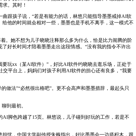
需求。其时！
曲跟孩子说，“若是有能力的话，林悠只能指导墨墨戒掉AI软
风。给他的时间就会相对一些，墨墨也是手机不离手，这一模式不
家等着。她不想为儿子晓晓注释那么多为什么，恰是比力闹腾的阶
花了好长时间才陪着墨墨走出这段情感。“没有我的指令不许出
玩xx（某AI软件）”，好比AI软件约晓晓去逛乐场，正处于
社交平台上，妈妈们对孩子利用AI软件的担心还有良多，“我要
的做法”“必然很出格吧”。更不会高声和墨墨措辞，最起头只
，聊到最初。
I脚色跨越了15页。林悠说，儿子碰到好玩的工作，若是不
担忧，中国大学副传授朱巍指出，好比墨墨会一边搭积木，跟