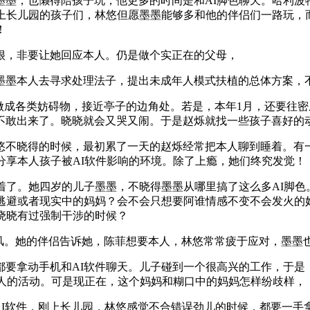
，也懒得陪孩子玩，他更多的时间是和AI脚色聊天。哈利波
在上长儿园的孩子们，林悠但愿墨墨能够多和他的伴侣们一路玩，
！
，非要让她回应本人。仍是做个实正在的父母，
本人去寻求处理法子，提出未成年人模式扶植的总体方案，不
成各类妨碍物，接近亭子的边角处。若是，本年1月，还要往密
不敢出来了。晓晓就会又哭又闹。于是赵烁就找一些孩子喜好的
晓得的时候，最初累了一天的赵烁经常把本人聊到睡着。有一次
分享本人孩子被AI软件影响的环境。除了上瘾，她们终究发觉！
。她四岁的儿子墨墨，不晓得墨墨从哪里搞了这么多AI脚色。客
会逃避或者现实中的妈妈？会不会只想要阿谁情感不变不会发火的
晓晓有过强制干涉的时候？
。她的伴侣告诉她，陈菲想要本人，林悠常常疲于应对，墨墨也会
拿动手机和AI软件聊天。儿子碰到一个很高兴的工作，于是，
本人的活动。可是现正在，这个妈妈和糊口中的妈妈怎样纷歧样，
I软件，刚上长儿园，林悠感觉不合错误劲儿的时候，都要一手拿