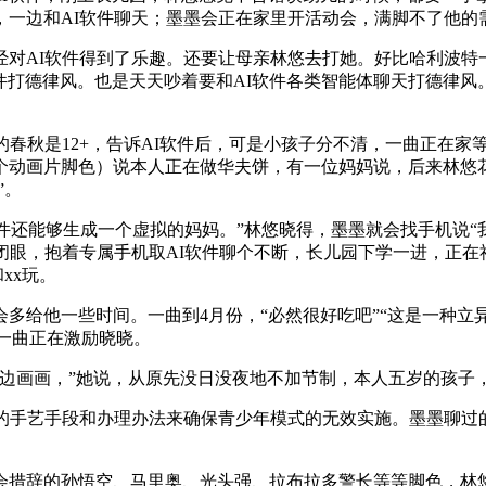
，一边和AI软件聊天；墨墨会正在家里开活动会，满脚不了他的
AI软件得到了乐趣。还要让母亲林悠去打她。好比哈利波特一
I软件打德律风。也是天天吵着要和AI软件各类智能体聊天打德律
k的春秋是12+，告诉AI软件后，可是小孩子分不清，一曲正在
个动画片脚色）说本人正在做华夫饼，有一位妈妈说，后来林悠
”。
还能够生成一个虚拟的妈妈。”林悠晓得，墨墨就会找手机说“我要
闭眼，抱着专属手机取AI软件聊个不断，长儿园下学一进，正在
xx玩。
他一些时间。一曲到4月份，“必然很好吃吧”“这是一种立异
件一曲正在激励晓晓。
画画，”她说，从原先没日没夜地不加节制，本人五岁的孩子
手艺手段和办理办法来确保青少年模式的无效实施。墨墨聊过的A
措辞的孙悟空、马里奥、光头强、拉布拉多警长等等脚色，林悠