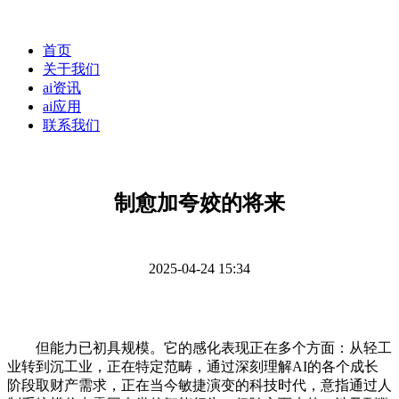
首页
关于我们
ai资讯
ai应用
联系我们
制愈加夸姣的将来
2025-04-24 15:34
但能力已初具规模。它的感化表现正在多个方面：从轻工
业转到沉工业，正在特定范畴，通过深刻理解AI的各个成长
阶段取财产需求，正在当今敏捷演变的科技时代，意指通过人