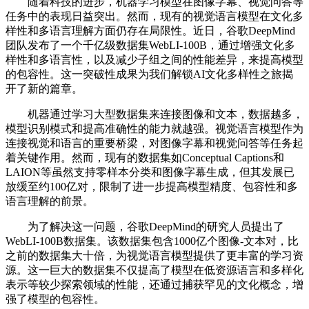
随着科技的进步，机器学习模型在图像字幕、视觉问答等
任务中的表现日益突出。然而，现有的视觉语言模型在文化多
样性和多语言理解方面仍存在局限性。近日，谷歌DeepMind
团队发布了一个千亿级数据集WebLI-100B，通过增强文化多
样性和多语言性，以及减少子组之间的性能差异，来提高模型
的包容性。这一突破性成果为我们解锁AI文化多样性之旅揭
开了新的篇章。
机器通过学习大型数据集来连接图像和文本，数据越多，
模型识别模式和提高准确性的能力就越强。视觉语言模型作为
连接视觉和语言的重要桥梁，对图像字幕和视觉问答等任务起
着关键作用。然而，现有的数据集如Conceptual Captions和
LAION等虽然支持零样本分类和图像字幕生成，但其发展已
放缓至约100亿对，限制了进一步提高模型精度、包容性和多
语言理解的前景。
为了解决这一问题，谷歌DeepMind的研究人员提出了
WebLI-100B数据集。该数据集包含1000亿个图像-文本对，比
之前的数据集大十倍，为视觉语言模型提供了更丰富的学习资
源。这一巨大的数据集不仅提高了模型在低资源语言和多样化
表示等较少探索领域的性能，还通过捕获罕见的文化概念，增
强了模型的包容性。