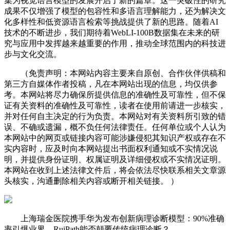
集为视觉语言模型的发展开启了新的篇章。这一突破性的研究
成果不仅增强了模型的包容性和多语言理解能力，还为解决文
化多样性和低资源语言检索等挑战提供了新的思路。随着AI
技术的不断进步，我们期待着WebLI-100B数据集在未来的研
究与应用中发挥越来越重要的作用，推动全球范围内的科技进
步与文化交流。
（免责声明：本网站内容主要来自原创、合作伙伴供稿和
第三方自媒体作者投稿，凡在本网站出现的信息，均仅供参
考。本网站将尽力确保所提供信息的准确性及可靠性，但不保
证有关资料的准确性及可靠性，读者在使用前请进一步核实，
并对任何自主决定的行为负责。本网站对有关资料所引致的错
误、不确或遗漏，概不负任何法律责任。任何单位或个人认为
本网站中的网页或链接内容可能涉嫌侵犯其知识产权或存在不
实内容时，应及时向本网站提出书面权利通知或不实情况说
明，并提供身份证明、权属证明及详细侵权或不实情况证明。
本网站在收到上述法律文件后，将会依法尽快联系相关文章源
头核实，沟通删除相关内容或断开相关链接。 ）
上海瑞金医院携手华为发布创新病理诊断模型：90%准确
率引爆业界，RuiPath能否颠覆传统病理诊断？