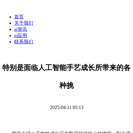
首页
关于我们
ai资讯
ai应用
联系我们
特别是面临人工智能手艺成长所带来的各
种挑
2025-04-11 05:13