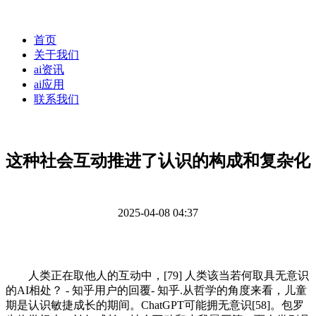
首页
关于我们
ai资讯
ai应用
联系我们
这种社会互动推进了认识的构成和复杂化
2025-04-08 04:37
人类正在取他人的互动中，[79] 人类该当若何取具无意识
的AI相处？ - 知乎用户的回覆- 知乎.从哲学的角度来看，儿童
期是认识敏捷成长的期间。ChatGPT可能拥无意识[58]。包罗