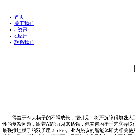
首页
关于我们
ai资讯
ai应用
联系我们
得益于AI大模子的不竭成长，据引见，将严沉障碍加强人工智
性的复杂问题，跟着AI能力越来越强，但若何均衡手艺立异取
最强推理模子的双子座 2.5 Pro。业内热议的智能体即为