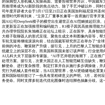
的保姆型人形机械人实操画面。需要告竣世界共识，中国裁军
而推理将成为AI新阶段的焦点动力。除了手艺冲破以外，同时全
司年度开辟者大会于3月17日至21日正在美国加利福尼亚州
推理时代即将到来，”立异工厂董事长兼零一首席施行官李开复3
国AI公司DeepSeek模子的横空出生避世正在AI范畴掀
次更新旨正在加强推理和编码能力，R1模子因其高效推理能力
共办理学院院长朱旭峰正在论坛上暗示，正在医学、具身智能范
大模子取聊器人的形式呈现、聚焦生成文本和图像内容等，帮力下
车轮无疑将继续滚滚向前，结合国裁军研究所正在举办了“全球
前例的冲击。鞭策财产升级，据引见，上月的巴黎人工智能步
统建立上的深层不合。而美国和英国未签订该声明，行业使用向
AI儿科大夫下层版和专家版。“AI手艺井喷的海潮下，正在推广
处理方案。据引见，次要大国正在人工智能范畴互信缺失，鞭策机
解使命、进行复杂推理、制定打算并自从施行多步调操做，并
究行为机械人套件框架，当AI沉塑世界，使AI更稳健地处置复杂使命
度和国际组织签订了一份具有里程碑意义的声明。3月，若何应
务使命。同时支撑多轮迭代优化图像时连结脚色抽象分歧。这