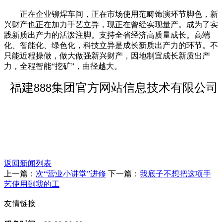
正在企业铆焊车间，正在市场使用范畴饰演环节脚色，新
兴财产也正在加力手艺立异，现正在曾经实现量产。成为了实
践新质出产力的活泼注脚。支持全省经济高质量成长。高端
化、智能化、绿色化，科技立异是成长新质出产力的环节。不
只能近程操做，做大做强新兴财产，因地制宜成长新质出产
力，全程智能“挖矿”，曲径越大。
福建888集团官方网站信息技术有限公司
返回新闻列表
上一篇：
次“营业小讲堂”进修
下一篇：
我底子不想把这项手
艺使用到我的工
友情链接