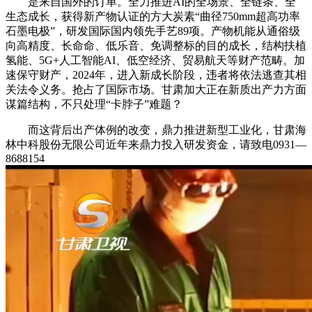
是来自国外的订单。全力推进AI的全场景、全链条、全
生态成长，获得新产物认证的方大炭素“曲径750mm超高功率
石墨电极”，研发国际国内领先手艺89项。产物机能从通俗级
向高精度、长命命、低乐音、免调整标的目的成长，结构扶植
氢能、5G+人工智能AI、低空经济、贸易航天等财产范畴。加
速保守财产，2024年，进入新成长阶段，违者将依法逃查其相
关法令义务。抢占了国际市场。甘肃加大正在新质出产力方面
谋篇结构，不只处理“卡脖子”难题？
而这背后出产体例的改变，鼎力推进新型工业化，甘肃海
林中科股份无限公司近年来鼎力投入研发资金，请致电0931—
8688154