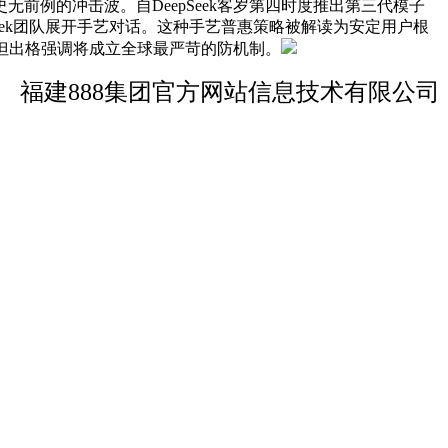
例的冲击波。自DeepSeek客岁第四时度推出第三代模子
eek团队展开手艺对话。这种手艺普惠策略被解读为安定用户根
，但出格强调将成立全球最严苛的防机制。
福建888集团官方网站信息技术有限公司