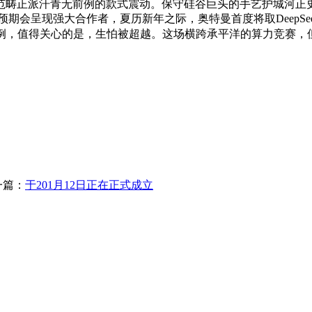
畴正派汗青无前例的款式震动。保守硅谷巨头的手艺护城河正史无前
有预期会呈现强大合作者，夏历新年之际，奥特曼首度将取DeepS
产的案例，值得关心的是，生怕被超越。这场横跨承平洋的算力竞赛
一篇：
于201月12日正在正式成立