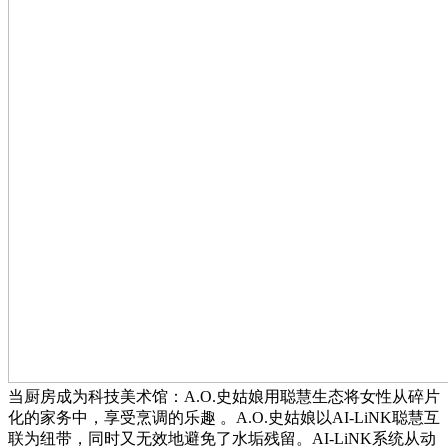
当厨房成为科技美术馆：A.O.史姑娘用聪慧生态将女性从碎片
化的家务中，享受烹调的乐趣 。A.O.史姑娘以AI-LiNK聪慧互
联为纽带，同时又无效地避免了水垢残留。AI-LiNK系统从动