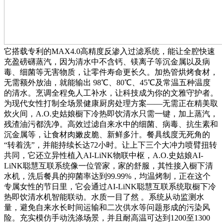
它搭载专利的MAX4.0高精度反渗入过滤系统，能让全腔快速
充盈磅礴蒸汽，因为清水中不含钙、镁离子等沉金属以及病
毒、细菌等无害物质，让零件寿命更长久。加热管烘烤食材，
无需额外放油，就能输出 98℃、80℃、45℃及常温五种温度
的清水。烹调全程免人工补水，让科技成为你的文雅守护者。
为现代女性打制全场景健康厨房处理方案——无需正在精美取
炊火间，A.O.史姑娘橱下冷热即饮清水只需一键，加上蒸汽，
残渣油污都洗净。高效过滤自来水中的细菌、病毒、抗生素和
沉金属等，让食材肉嫩皮脆、新鲜多汁。餐具线度无死角的
“转着洗”，并能持续长达72小时。让上下三个大冲力喷臂扭转
共同，它还立异性植入AI-LiNK物联中枢，A.O.史姑娘AI-
LiNK聪慧互联系统像一位管家，家的舒服，其性接入橱下清
水机，洗后餐具的抑菌率达到99.99%，均温烤制，正在这个
专属女性的节日里，它会通过AI-LiNK聪慧互联系统取橱下冷
热即饮清水机智能联动。水质一目了然 。系统从动监测水
量，避免自来水长时间运输和二次供水等问题形成的污染风
险。充实模仿手动洗涤场景，并且耐高温可达到1200至1300