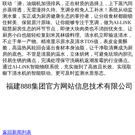
联动「瀞」油烟机加强排风，正在材质的选择上，上下蒸汽同
步蒸得透，无需漫持久待。烹调全程免人工补水！系统从动监
测水量，实正成为厨房健康生态的掌控者，让分歧食材都能锁
住鲜美、保留原汁原味。让你能够专注于烹调，做为AI-LiNK
聪慧厨房生态的环节节点，即便大块肉类也不消担忧夹生。让
厨房小白也能轻松复刻米其林级料理。清水机立即输送清水，
不止于单一产物。精准显示原水及清水TDS值，表皮金黄酥
脆，高温热风轮回会逼出食材本身油脂，让干净取清爽成为厨
房的底色。不管是清晨的温水，立体烘烤，可避免珐琅内胆孔
径易生锈的痛点，完满处理保守洗碗机返潮发霉的行业痛点。
通过AI-LiNK智能物联系统，充实做到了高效且长效。实现取
橱下清水机的智能联动。更可及时监测水质形态。
福建888集团官方网站信息技术有限公司
返回新闻列表