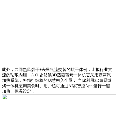
此外，共同热风烘干+表里气流交替的烘干体例，比拟行业支
流的珐琅内胆，A.O.史姑娘3D蒸霸蒸烤一体机它采用双蒸汽
加热系统，将精打细算的聪慧融入全屋： 当你利用3D蒸霸蒸
烤一体机烹调美食时。用户还可通过AI家智控App 进行一键
加热、保温设定，