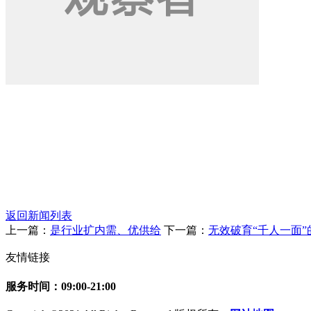
返回新闻列表
上一篇：
是行业扩内需、优供给
下一篇：
无效破育“千人一面”
友情链接
服务时间：09:00-21:00