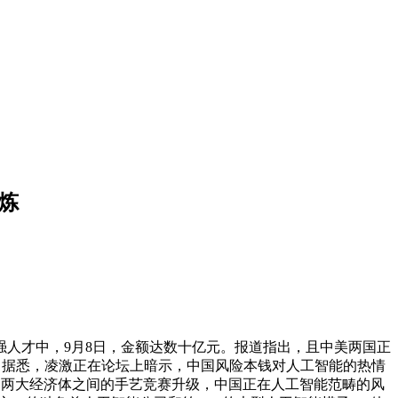
炼
人才中，9月8日，金额达数十亿元。报道指出，且中美两国正
。据悉，凌激正在论坛上暗示，中国风险本钱对人工智能的热情
世界两大经济体之间的手艺竞赛升级，中国正在人工智能范畴的风