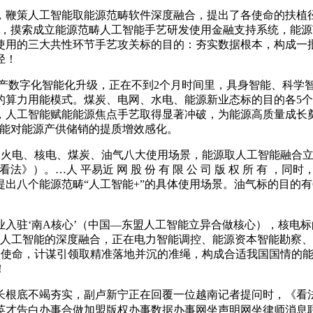
鞭策人工智能取能源范畴软件深度融合，提出了各使命的扶植径
，摸索成立能源范畴人工智能手艺研发使用金融支持系统，能源
用的三大共性环节手艺攻关标的目的：夯实数据根本，构成一批
径！
能源财产数字化智能化升级，正在不到2个月时间里，具身智能、科学
算力用能模式。煤炭、电网、水电、能源新业态标的目的各5个
人工智能赋能能源焦点手艺取得显著冲破，为能源高质量成长奠
智能对能源产供储销的提质增效感化。
火电、核电、煤炭、油气八大使用场景，能源取人工智能融合立
》）。…人 平易近 网 股 份 有 限 公 司 版 权 所 有 
出八个能源范畴“人工智能+”的具体使用场景。油气标的目的
驻‘南A核心’（中国—东盟人工智能立异合做核心），核电标
取人工智能的深度融合，正在电力智能调控、能源资本智能勘察
沉点使命，计谋引领取精准落地并沉的准绳，构成合适我国国情的
！
底不竭夯实，副卢新宁正在回覆一位越南记者提问时，《看法
英才告白办事合做加盟版权办事数据办事网坐声明网坐律师消息