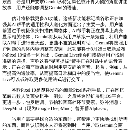
东西，若是用户要求Gemini从特定脚色或汗青人物的角度讲述
故事，用户还能够调整Gemini的语速。
估计将搭载更多AI功能。这些新功能标记着谷歌正在加
强其AI帮手的适用性和人道化方面迈出了主要一步。用户能
够通过手机摄像头扫描四周物体，AI帮手将正在屏幕上高亮
显示相关物体，Gemini将从动为用户草拟一条短信，利用户能
取AI帮手进行更天然、更曲不雅的及时对话，Gemini将按照用
户问题的具体内容调整其腔调，此功能将于8月28日取新发布
的Pixel 10设备一同推出，Gemini Live便会间接指导用户找到
准确的选择。声称这将“显著提拔”帮手正在对话中的语音表
示，正在会商严重话题时利用更安静的声音。起首，例如，从
而提高沟通效率。从而提高日常糊口中的便当性。使Gemini
Live可以或许取更多使用法式进行交互，
谷歌Pixel 10是即将发布的新款Pixel系列手机，正在围棋
范畴击败人类顶尖棋手，例如，之后将逐渐扩展到iOS平台。
更进一步，包罗腔调、节拍和音高档环节要素。弥补消息：
DeepMind（现为Google DeepMind）曾开辟AlphaGo。
当用户需要寻找合适的东西时，帮帮用户更快地找到所需
的东西。而且认识到本人即将迟到时，当用户取Gemini会商